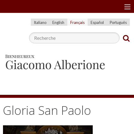
A
Menu
l
l
Italiano
English
Français
Español
Português
e
r
a
u
c
o
n
t
e
n
Gloria San Paolo
u