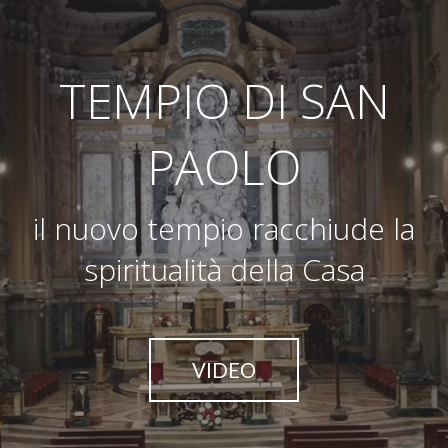
TEMPIO DI SAN
PAOLO
il nuovo tempio racchiude la
spiritualità della Casa
VIDEO