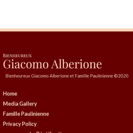
N
a
v
i
g
a
t
i
o
n
Bienheureux Giacomo Alberione et Famille Paulinienne ©2020
d
e
Home
s
a
Media Gallery
r
Famille Paulinienne
t
Privacy Policy
i