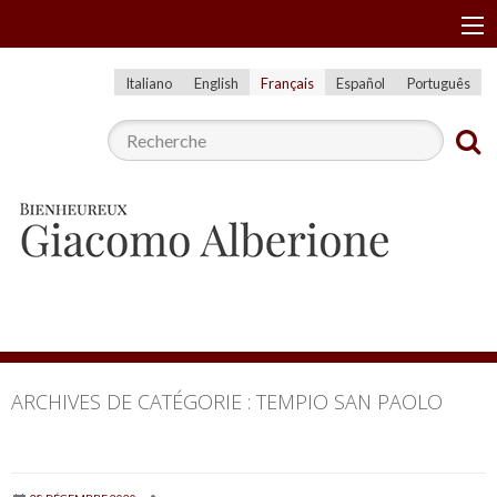
A
Menu
l
l
Italiano
English
Français
Español
Português
e
r
a
u
c
o
n
t
e
n
ARCHIVES DE CATÉGORIE :
TEMPIO SAN PAOLO
u