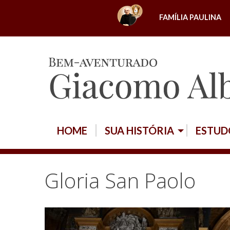
S
FAMÍLIA PAULINA
k
i
p
t
o
c
o
n
HOME
SUA HISTÓRIA
ESTUD
t
e
n
Gloria San Paolo
t