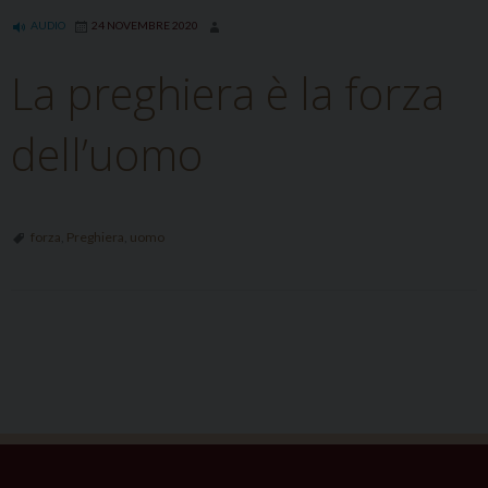
AUDIO
24 NOVEMBRE 2020
La preghiera è la forza
dell’uomo
forza
,
Preghiera
,
uomo
P
o
s
t
N
a