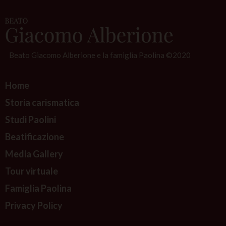
v
i
g
a
Beato Giacomo Alberione e la famiglia Paolina ©2020
t
i
Home
o
n
Storia carismatica
Studi Paolini
Beatificazione
Media Gallery
Tour virtuale
Famiglia Paolina
Privacy Policy