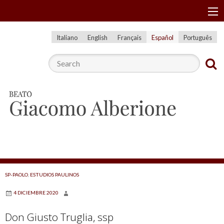
S
Menu
k
i
Italiano
English
Français
Español
Português
p
t
o
c
o
n
t
e
n
t
SP-PAOLO
,
ESTUDIOS PAULINOS
4 DICIEMBRE 2020
Don Giusto Truglia, ssp