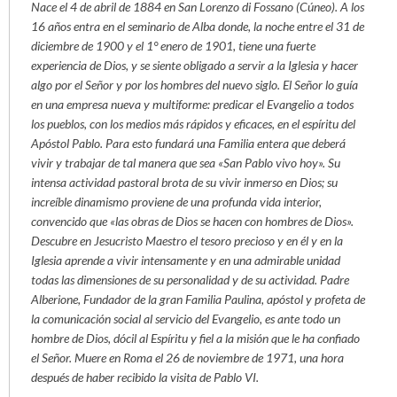
Nace el 4 de abril de 1884 en San Lorenzo di Fossano (Cúneo). A los
16 años entra en el seminario de Alba donde, la noche entre el 31 de
diciembre de 1900 y el 1° enero de 1901, tiene una fuerte
experiencia de Dios, y se siente obligado a servir a la Iglesia y hacer
algo por el Señor y por los hombres del nuevo siglo. El Señor lo guía
en una empresa nueva y multiforme: predicar el Evangelio a todos
los pueblos, con los medios más rápidos y eficaces, en el espíritu del
Apóstol Pablo. Para esto fundará una Familia entera que deberá
vivir y trabajar de tal manera que sea «San Pablo vivo hoy». Su
intensa actividad pastoral brota de su vivir inmerso en Dios; su
increíble dinamismo proviene de una profunda vida interior,
convencido que «las obras de Dios se hacen con hombres de Dios».
Descubre en Jesucristo Maestro el tesoro precioso y en él y en la
Iglesia aprende a vivir intensamente y en una admirable unidad
todas las dimensiones de su personalidad y de su actividad. Padre
Alberione, Fundador de la gran Familia Paulina, apóstol y profeta de
la comunicación social al servicio del Evangelio, es ante todo un
hombre de Dios, dócil al Espíritu y fiel a la misión que le ha confiado
el Señor. Muere en Roma el 26 de noviembre de 1971, una hora
después de haber recibido la visita de Pablo VI.